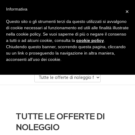
Salta al contenuto principale
Informativa
×
E:
info@noleggiofotocopiatrici.eu
| Tel. 0817340931
Questo sito o gli strumenti terzi da questo utilizzati si avvalgono
di cookie necessari al funzionamento ed utili alle finalità illustrate
nella cookie policy. Se vuoi saperne di più o negare il consenso
a tutti o ad alcuni cookie, consulta la
cookie policy
.
Chiudendo questo banner, scorrendo questa pagina, cliccando
su un link o proseguendo la navigazione in altra maniera,
acconsenti all’uso dei cookie.
TUTTE LE OFFERTE DI
NOLEGGIO