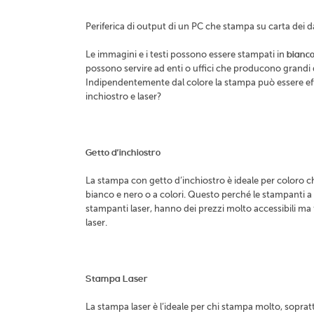
Periferica di output di un PC che stampa su carta dei dat
Le immagini e i testi possono essere stampati in
bianco
possono servire ad enti o uffici che producono grandi 
Indipendentemente dal colore la stampa può essere effet
inchiostro e laser?
Getto d’inchiostro
La stampa con getto d’inchiostro è ideale per coloro 
bianco e nero o a colori. Questo perché le stampanti a g
stampanti laser, hanno dei prezzi molto accessibili ma 
laser.
Stampa Laser
La stampa laser è l’ideale per chi stampa molto, soprat