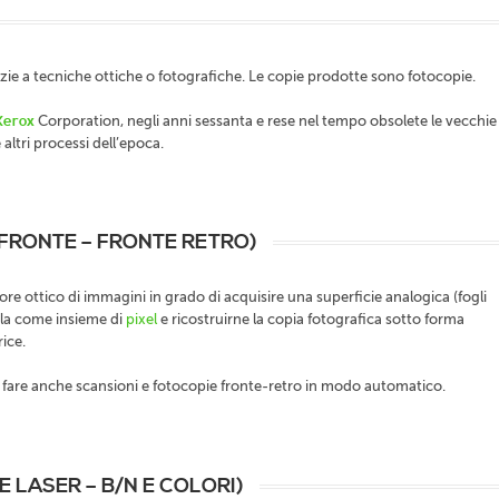
ie a tecniche ottiche o fotografiche. Le copie prodotte sono fotocopie.
Xerox
Corporation, negli anni sessanta e rese nel tempo obsolete le vecchie
altri processi dell’epoca.
FRONTE – FRONTE RETRO)
tore ottico di immagini in grado di acquisire una superficie analogica (fogli
arla come insieme di
pixel
e ricostruirne la copia fotografica sotto forma
ice.
i fare anche scansioni e fotocopie fronte-retro in modo automatico.
 LASER – B/N E COLORI)