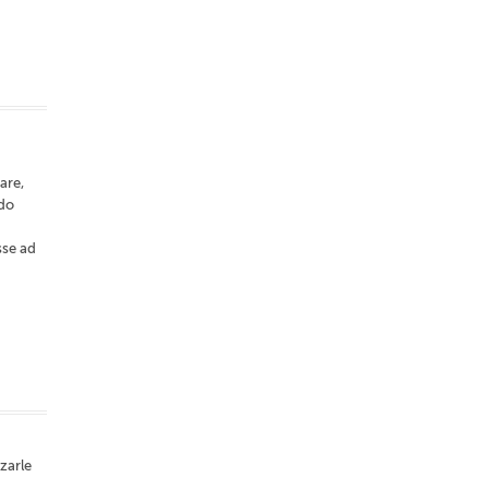
are,
odo
sse ad
zarle