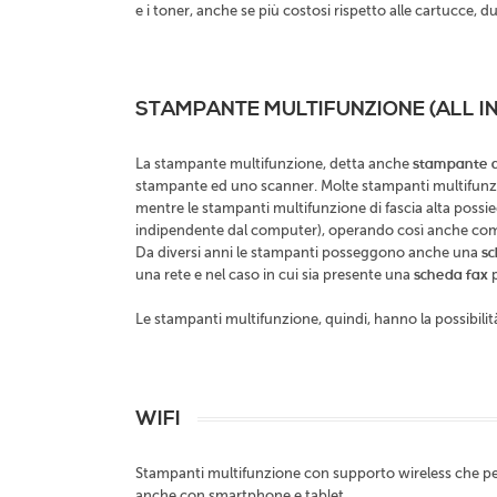
e i toner, anche se più costosi rispetto alle cartucce, d
STAMPANTE MULTIFUNZIONE (ALL IN
La stampante multifunzione, detta anche
stampante al
stampante ed uno scanner. Molte stampanti multifunzi
mentre le stampanti multifunzione di fascia alta possi
indipendente dal computer), operando così anche come
Da diversi anni le stampanti posseggono anche una
sc
una rete e nel caso in cui sia presente una
scheda fax
p
Le stampanti multifunzione, quindi, hanno la possibilit
WIFI
Stampanti multifunzione con supporto wireless che 
anche con smartphone e tablet.