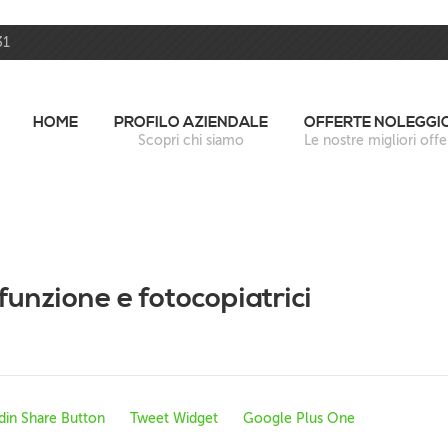
31
HOME
PROFILO AZIENDALE
OFFERTE NOLEGGI
Scopri chi siamo
Le nostre migliori offe
unzione e fotocopiatrici
din Share Button
Tweet Widget
Google Plus One