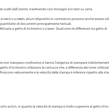
i scelti dall'utente, trasferendo così immagini e/o testi su carta.
 e nero
o a
colori
, alcuni dispositivi in commercio possono anche essere so
quantitativi di documenti principalmente testuali.
tuata a getto di inchiostro o a laser. Quali sono le differenze tra getto di
che non stampano moltissimo e hanno l’esigenza di stampare indistintament
etto d’inchiostro utilizzano le cartucce che, a differenza dei toner utilizzati
finiscono velocemente e la velocità della stampa è inferiore rispetto alla s
tutto se b/n, in quanto la velocità di stampa è molto superiore al getto d’in