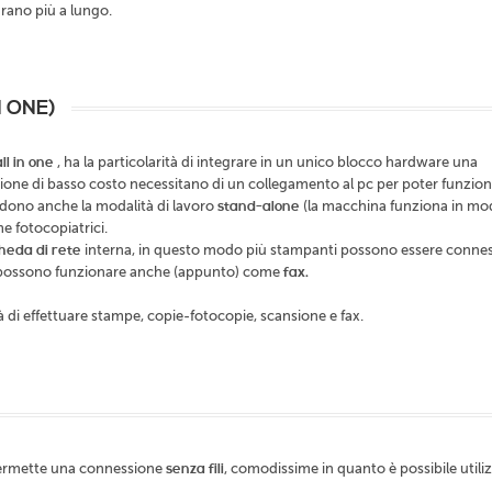
urano più a lungo.
 ONE)
l in one
, ha la particolarità di integrare in un unico blocco hardware una
one di basso costo necessitano di un collegamento al pc per poter funzion
edono anche la modalità di lavoro
stand-alone
(la macchina funziona in m
 fotocopiatrici.
heda di rete
interna, in questo modo più stampanti possono essere conne
ossono funzionare anche (appunto) come
fax.
à di effettuare stampe, copie-fotocopie, scansione e fax.
permette una connessione
senza fili
, comodissime in quanto è possibile utiliz