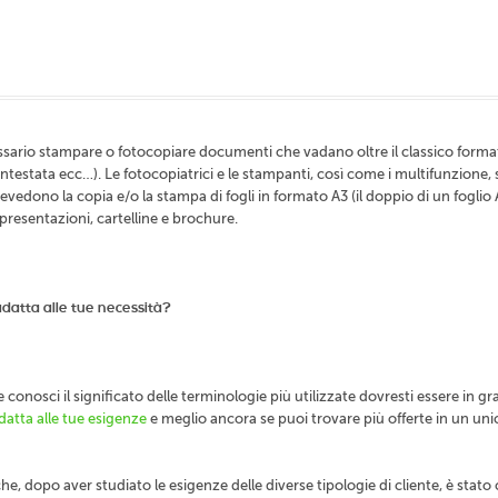
ecessario stampare o fotocopiare documenti che vadano oltre il classico form
 intestata ecc…). Le fotocopiatrici e le stampanti, così come i multifunzione,
vedono la copia e/o la stampa di fogli in formato A3 (il doppio di un foglio 
 presentazioni, cartelline e brochure.
adatta alle tue necessità?
 conosci il significato delle terminologie più utilizzate dovresti essere in gr
adatta alle tue esigenze
e meglio ancora se puoi trovare più offerte in un uni
e, dopo aver studiato le esigenze delle diverse tipologie di cliente, è stato