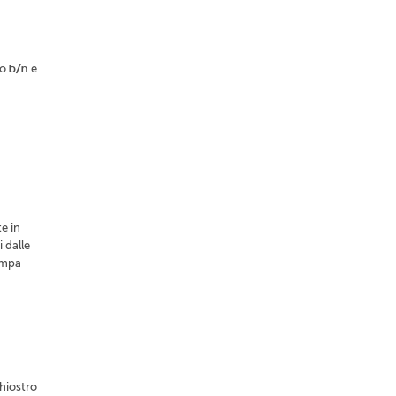
lo
b/n
e
e in
 dalle
tampa
chiostro