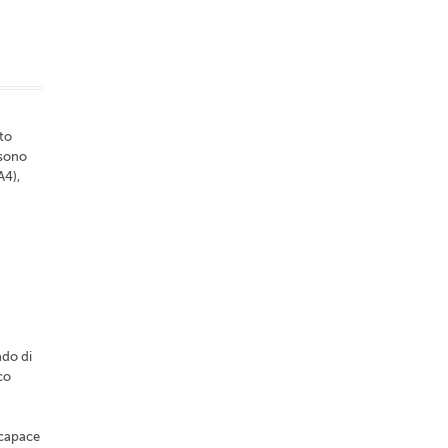
ato
 sono
A4),
ado di
co
 capace